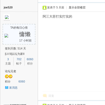
joe520
发表于
5 天前
|
显示全部楼层
阿三大苏打实打实的
TA的每日心情
慵懒
17 小时前
签到天数: 514 天
[LV.9]以坛为家II
3
702
6060
主题
帖子
积分
论坛元老
积分
6060
发消息
回复