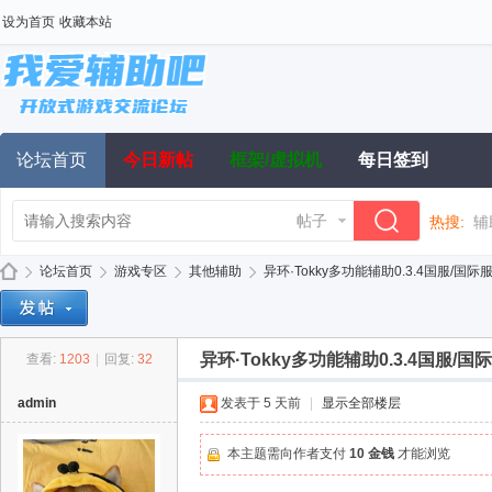
设为首页
收藏本站
论坛首页
今日新帖
框架/虚拟机
每日签到
帖子
热搜:
辅
论坛首页
游戏专区
其他辅助
异环·Tokky多功能辅助0.3.4国服/国际
异环·Tokky多功能辅助0.3.4国服/国
查看:
1203
|
回复:
32
我
»
›
›
›
admin
发表于
5 天前
|
显示全部楼层
本主题需向作者支付
10 金钱
才能浏览