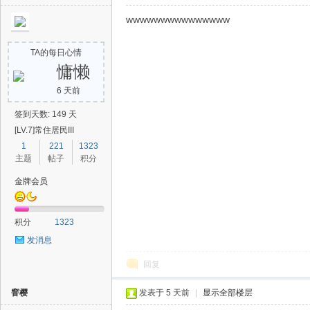
wwwwwwwwwwwwwww
TA的每日心情
慵懒
6 天前
签到天数: 149 天
[LV.7]常住居民III
1
221
1323
主题
帖子
积分
金牌会员
积分
1323
发消息
回复
窨樱
发表于
5 天前
|
显示全部楼层