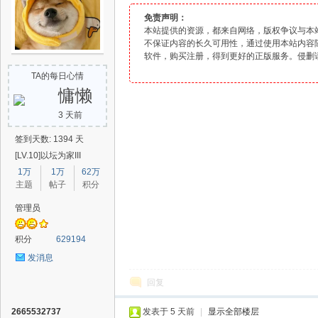
免责声明：
本站提供的资源，都来自网络，版权争议与本
不保证内容的长久可用性，通过使用本站内容
软件
，购买注册，得到更好的正版服务。侵删
爱
TA的每日心情
慵懒
3 天前
签到天数: 1394 天
[LV.10]以坛为家III
1万
1万
62万
主题
帖子
积分
辅
管理员
积分
629194
发消息
回复
2665532737
发表于
5 天前
|
显示全部楼层