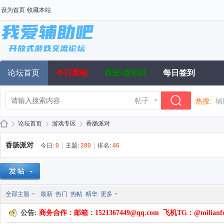
设为首页
收藏本站
论坛首页
今日新帖
框架/虚拟机
每日签到
帖子
热搜:
辅
论坛首页
游戏专区
香肠派对
香肠派对
今日:
0
|
主题:
280
|
排名:
46
我
»
›
›
全部主题
最新
热门
热帖
精华
更多
公告:
商务合作：邮箱：1521367449@qq.com 飞机TG：@milianf