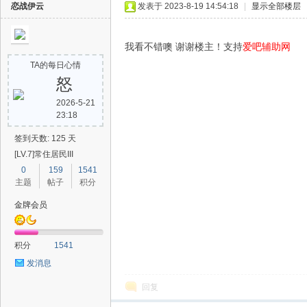
恋战伊云
发表于 2023-8-19 14:54:18
|
显示全部楼层
我看不错噢 谢谢楼主！支持
爱吧辅助网
TA的每日心情
怒
2026-5-21
23:18
签到天数: 125 天
[LV.7]常住居民III
0
159
1541
主题
帖子
积分
金牌会员
积分
1541
发消息
回复