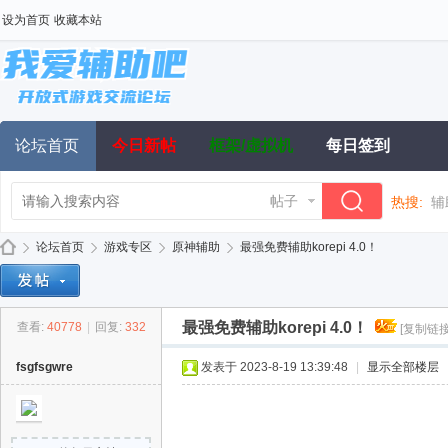
设为首页
收藏本站
论坛首页
今日新帖
框架/虚拟机
每日签到
帖子
热搜:
辅
论坛首页
游戏专区
原神辅助
最强免费辅助korepi 4.0！
最强免费辅助korepi 4.0！
查看:
40778
|
回复:
332
[复制链接
我
»
›
›
›
fsgfsgwre
发表于 2023-8-19 13:39:48
|
显示全部楼层