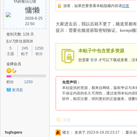
TA的每日心情
游客，如果您要查看本帖隐藏内容请
回复
慵懒
2026-6-25
大家进去后，我以后就不更了，频道里都有
22:50
爱
提示：需要在频道获取密钥验证。korepi
签到天数: 128 天
[LV.7]常住居民III
5
245
1250
本帖子中包含更多资源
主题
帖子
积分
您需要
登录
才可以下载或查看，没
金牌会员
积分
1250
免责声明：
辅
本站提供的资源，都来自网络，版权争议与本
发消息
不保证内容的长久可用性，通过使用本站内容
软件
，购买注册，得到更好的正版服务。侵删
回复
fsgfsgwre
楼主
|
发表于 2023-8-19 20:23:27
|
显示全