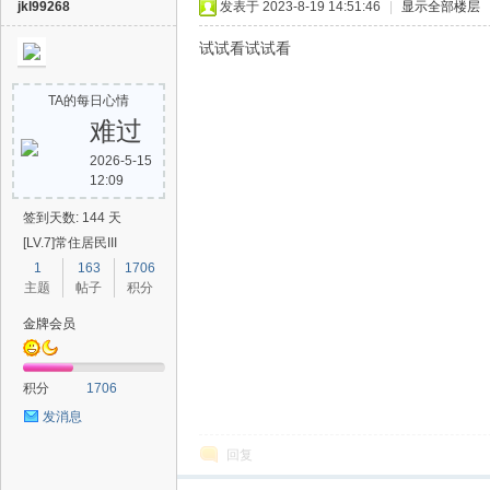
jkl99268
发表于 2023-8-19 14:51:46
|
显示全部楼层
试试看试试看
TA的每日心情
难过
2026-5-15
12:09
签到天数: 144 天
[LV.7]常住居民III
1
163
1706
主题
帖子
积分
金牌会员
积分
1706
发消息
回复