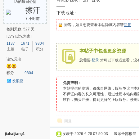
TA的每日心情
——
擦汗
下载地址 :
7 小时前
游客，如果您要查看本帖隐藏内容请
回复
爱
签到天数: 527 天
[LV.9]以坛为家II
1137
1671
9804
主题
帖子
积分
本帖子中包含更多资源
论坛元老
您需要
登录
才可以下载或查看，没
积分
9804
发消息
免责声明：
辅
本站提供的资源，都来自网络，版权争议与本
不保证内容的长久可用性，通过使用本站内容
软件
，购买注册，得到更好的正版服务。侵删
回复
jiahaijiang1
发表于 2026-6-28 07:50:03
|
显示全部楼层