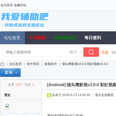
设为首页
收藏本站
论坛首页
今日新帖
框架/虚拟机
每日签到
帖子
热搜:
辅
论坛首页
软件专区
影视软件
猫头鹰影视v3.0.0 彩虹视频v4.3.0
[Android]
猫头鹰影视v3.0.0 彩虹视频v
查看:
224
|
回复:
1
我
»
›
›
›
雪走
发表于 2026-6-23 14:09:39
|
显示全部楼层
两款影视软件去广告版