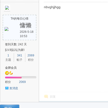
nbvghjjhgg
TA的每日心情
慵懒
2026-5-18
10:53
签到天数: 242 天
[LV.8]以坛为家I
1
341
2069
主题
帖子
积分
金牌会员
积分
2069
发消息
回复