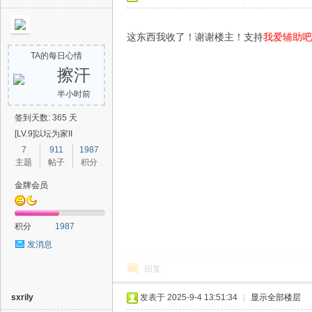
这东西我收了！谢谢楼主！支持
我爱辅助吧
TA的每日心情
擦汗
半小时前
签到天数: 365 天
[LV.9]以坛为家II
7
911
1987
主题
帖子
积分
金牌会员
积分
1987
发消息
回复
sxrily
发表于 2025-9-4 13:51:34
|
显示全部楼层