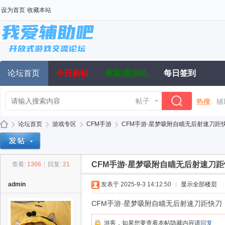
设为首页
收藏本站
论坛首页
今日新帖
框架/虚拟机
每日签到
帖子
热搜:
辅
论坛首页
游戏专区
CFM手游
CFM手游·星梦吸附自瞄无后射速刀距快刀 v
CFM手游·星梦吸附自瞄无后射速刀距快刀
查看:
1366
|
回复:
21
我
»
›
›
›
admin
发表于 2025-9-3 14:12:50
|
显示全部楼层
CFM手游·星梦吸附自瞄无后射速刀距快刀
游客，如果您要查看本帖隐藏内容请
回复