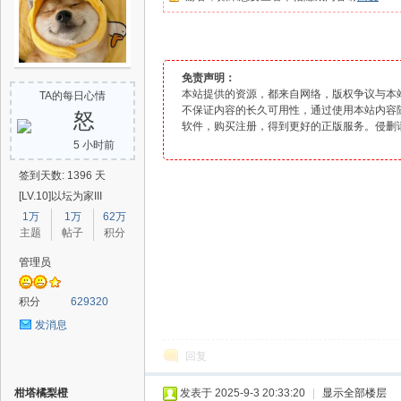
爱
免责声明：
本站提供的资源，都来自网络，版权争议与本
TA的每日心情
不保证内容的长久可用性，通过使用本站内容
怒
软件
，购买注册，得到更好的正版服务。侵删
5 小时前
签到天数: 1396 天
[LV.10]以坛为家III
1万
1万
62万
主题
帖子
积分
辅
管理员
积分
629320
发消息
回复
柑塔橘梨橙
发表于 2025-9-3 20:33:20
|
显示全部楼层