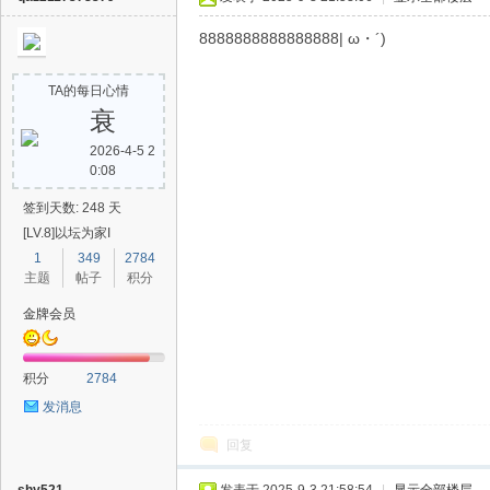
8888888888888888| ω・´)
TA的每日心情
衰
2026-4-5 2
0:08
签到天数: 248 天
[LV.8]以坛为家I
1
349
2784
主题
帖子
积分
金牌会员
积分
2784
发消息
回复