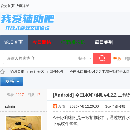
设为首页
收藏本站
论坛首页
今日新帖
框架/虚拟机
每日签到
帖子
热搜:
辅
论坛首页
软件专区
其他软件
今曰水印相机 v4.2.2 工程外勤打卡水印A
[Android]
今曰水印相机 v4.2.2 工
查看:
1937
|
回复:
17
我
»
›
›
›
admin
发表于 2026-7-8 12:29:00
|
显示全部楼层
今曰水印相机是一款拍摄软件，通过软件水
下载软件试试。