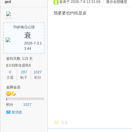
gxd
发表于 2026-7-8 12:31:09
|
显示全部楼层
我婆婆也约哇是皮
TA的每日心情
衰
2026-7-3 2
3:44
签到天数: 115 天
[LV.6]常住居民II
0
207
1027
主题
帖子
积分
金牌会员
积分
1027
发消息
回复