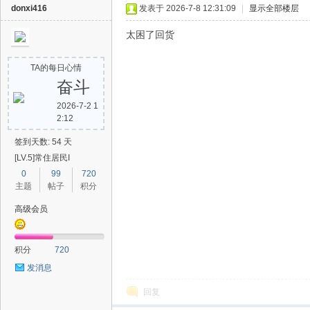
donxi416
发表于 2026-7-8 12:31:09
|
显示全部楼层
太困了回货
TA的每日心情
奋斗
2026-7-2 1
2:12
签到天数: 54 天
[LV.5]常住居民I
0
99
720
主题
帖子
积分
高级会员
积分
720
发消息
回复