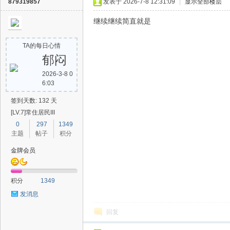
879319857
发表于 2026-7-8 12:31:09
|
显示全部楼层
继续继续简直就是
TA的每日心情
郁闷
2026-3-8 0
6:03
签到天数: 132 天
[LV.7]常住居民III
0
297
1349
主题
帖子
积分
金牌会员
积分
1349
发消息
回复