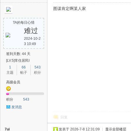
图谋肯定啊某人家
助
TA的每日心情
难过
2024-10-2
3 10:49
签到天数: 44 天
[LV.5]常住居民I
1
66
543
吧
主题
帖子
积分
高级会员
积分
543
发消息
回复
7ui
发表于 2026-7-8 12:31:09
|
显示全部楼层