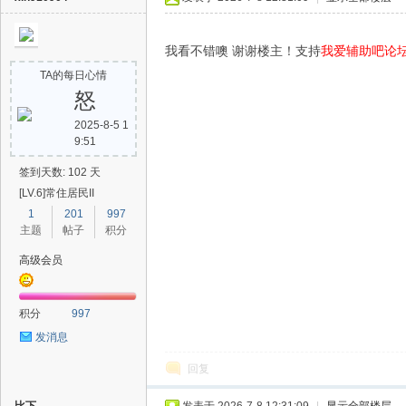
我看不错噢 谢谢楼主！支持
我爱辅助吧论
TA的每日心情
怒
2025-8-5 1
9:51
签到天数: 102 天
[LV.6]常住居民II
1
201
997
主题
帖子
积分
高级会员
积分
997
发消息
回复