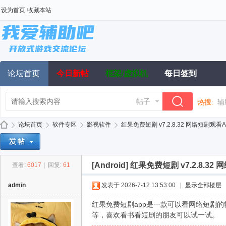
设为首页
收藏本站
论坛首页
今日新帖
框架/虚拟机
每日签到
帖子
热搜:
辅
论坛首页
软件专区
影视软件
红果免费短剧 v7.2.8.32 网络短剧观看AP
[Android]
红果免费短剧 v7.2.8.3
查看:
6017
|
回复:
61
我
»
›
›
›
admin
发表于 2026-7-12 13:53:00
|
显示全部楼层
红果免费短剧app是一款可以看网络短剧
等，喜欢看书看短剧的朋友可以试一试。