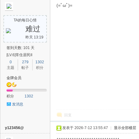
(=ﾟωﾟ)=
TA的每日心情
难过
昨天 13:19
签到天数: 101 天
[LV.6]常住居民II
0
279
1302
主题
帖子
积分
金牌会员
积分
1302
发消息
回复
y123456@
发表于 2026-7-12 13:55:47
|
显示全部楼层