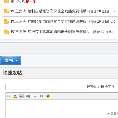
辅助讨论
PC三角洲·绘制自瞄物资高价值全功能免费辅助
- [售价
10
金钱]
...
2
PC三角洲·蝰蛇绘制自瞄物资全功能辅助破解版
- [售价
10
金钱]
...
2
PC三角洲·幻神范围除草加速瞬击全图透破解辅助
- [售价
10
金钱]
...
快速发帖
还可输入
80
个字符
您需要