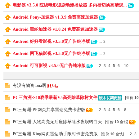
电影侠 v3.5.0 院线电影短剧动漫播放器 多内核切换高清观...
Android Pony-加速器 v1.3.9 免费高速加速器
爱
Android 毒蛇加速器 v1.0.24 免费高速加速器
Android 好好看影视 v3.5.0无广告纯净版
...
2
Android 网飞猫影视 v3.5.0无广告纯净版
...
2
Android 可可影视 v3.5.0无广告纯净版
...
2
3
4
5
6
..
10
有没有物资toua啊
辅
PC三角洲·S10赛季最新V5高亮除草除树文件
- [售价
10
PC三角洲·PP网页共享雷达免费卡密版
...
2
3
4
5
6
..
8
PC三角洲·人物高亮无后座除草除水夜坝转白天
- [售价
10
金钱]
.
PC三角洲·King网页雷达助手限时卡密免费版
- [售价
10
金钱]
...
2
3