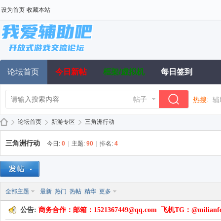
设为首页
收藏本站
论坛首页
今日新帖
框架/虚拟机
每日签到
帖子
热搜:
辅
论坛首页
新游专区
三角洲行动
三角洲行动
今日:
0
|
主题:
90
|
排名:
4
我
»
›
›
全部主题
最新
热门
热帖
精华
更多
公告:
商务合作：邮箱：1521367449@qq.com 飞机TG：@milianf