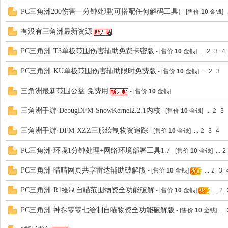
PC三角洲200伤害一分钟处理(可搭配任何解码工具)
- [售价
10
金钱]
.
助
有没有三角洲最新资源
PC三角洲·T3单板范围伤害辅助免费卡密版
- [售价
10
金钱]
...
2
3
4
PC三角洲·KU单板范围伤害辅助限时免费版
- [售价
10
金钱]
...
2
3
三角洲最新范围公益 免费用
- [售价
10
金钱]
三角洲手游·DebugDFM-SnowKernel2.2.1内核
- [售价
10
金钱]
...
2
3
吧
三角洲手游·DFM-XZZ三服绘制物资追踪
- [售价
10
金钱]
...
2
3
4
PC三角洲·环境1分钟处理+网络环境部署工具1.7
- [售价
10
金钱]
...
2
PC三角洲·晴晴网页共享雷达辅助破解版
- [售价
10
金钱]
...
2
3
PC三角洲·R1绘制自瞄范围物资全功能破解
- [售价
10
金钱]
...
2
PC三角洲·神探零零七绘制自瞄物资全功能破解版
- [售价
10
金钱]
...