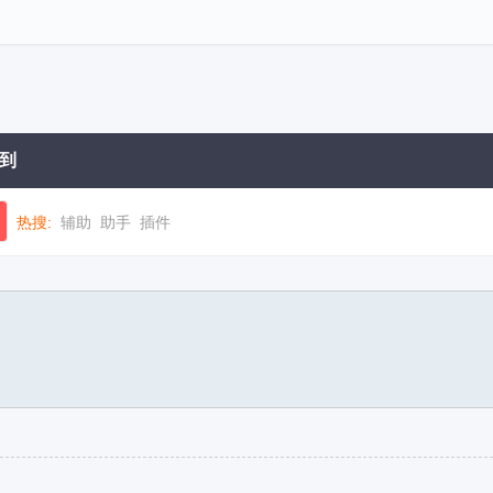
到
热搜:
辅助
助手
插件