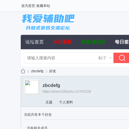
设为首页
收藏本站
论坛首页
今日新帖
框架/虚拟机
每日签
帖子
zbcdefg
好友
zbcdefg
https://www.52fuzhu.cc/?43159
我
›
›
主题
个人资料
当前共有
0
个好友
没有相关成员