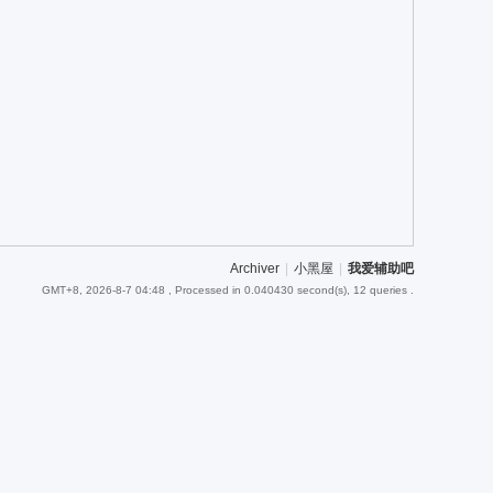
Archiver
|
小黑屋
|
我爱辅助吧
GMT+8, 2026-8-7 04:48
, Processed in 0.040430 second(s), 12 queries .