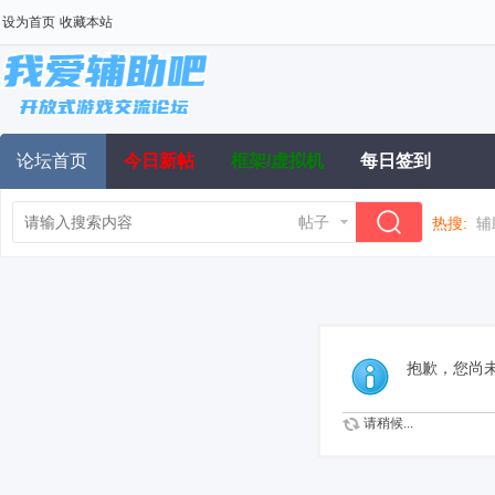
设为首页
收藏本站
论坛首页
今日新帖
框架/虚拟机
每日签到
帖子
热搜:
辅
抱歉，您尚
请稍候...