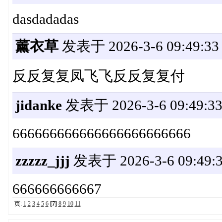
dasdadadas
薰衣草
发表于 2026-3-6 09:49:33
反反复复凤飞飞反反复复付
jidanke
发表于 2026-3-6 09:49:3
666666666666666666666666
zzzzz_jjj
发表于 2026-3-6 09:49:
666666666667
页:
1
2
3
4
5
6
[7]
8
9
10
11