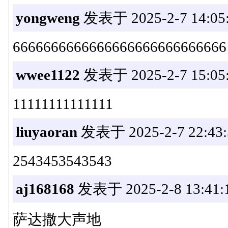
yongweng
发表于 2025-2-7 14:05
6666666666666666666666666666
wwee1122
发表于 2025-2-7 15:05
11111111111111
liuyaoran
发表于 2025-2-7 22:43:
2543453543543
aj168168
发表于 2025-2-8 13:41:
萨达撒大声地